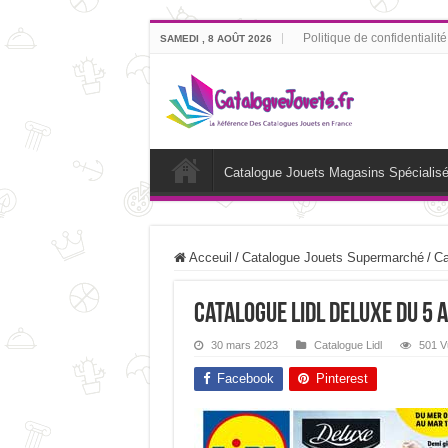
Politique de confidentialité
SAMEDI , 8 AOÛT 2026
Catalogue Jouets Magasins Spécialis
Acceuil
/
Catalogue Jouets Supermarché
/
Ca
Catalogue Lidl Deluxe du 5 a
30 mars 2023
Catalogue Lidl
501 V
Facebook
Pinterest